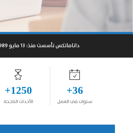
داتاماتكس تأسست منذ: 13 مايو 1989
1250+
36+
سنوات في العمل
الأحداث الناجحة