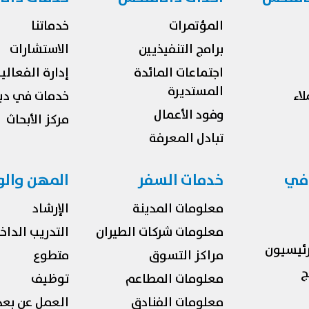
المؤتمرات
خدماتنا
برامج التنفيذيين
الاستشارات
اجتماعات المائدة
إدارة الفعالي
المستديرة
اء
خدمات في دب
وفود الأعمال
مركز الأبحاث
تبادل المعرفة
 في
خدمات السفر
المهن وال
معلومات المدينة
الإرشاد
معلومات شركات الطيران
التدريب الداخ
رئيسيون
مراكز التسوق
متطوع
ج
معلومات المطاعم
توظيف
معلومات الفنادق
العمل عن بعد