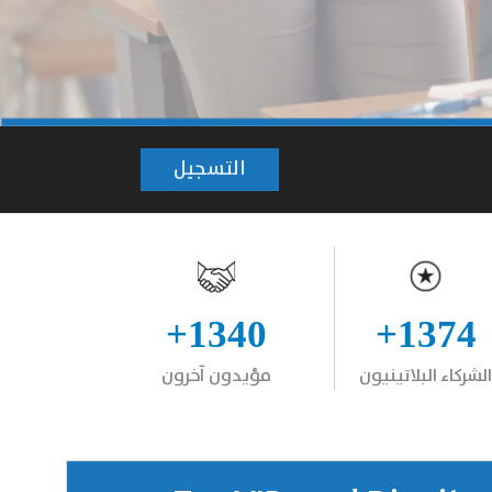
التسجيل
1340+
1374+
الشركاء البلاتينيون
مؤيدون آخرون