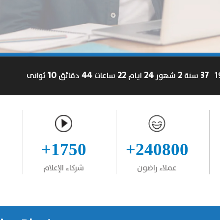
11
44
22
24
2
37
سنة
شهور
ايام
ساعات
دقائق
ثوانى
1750+
240800+
عملاء راضون
شركاء الإعلام