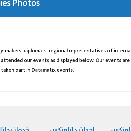
ies Photos
icy-makers, diplomats, regional representatives of inter
attended our events as displayed below. Our events are 
taken part in Datamatix events.
تامتكس
احداث داتامتكس
خدمات دات